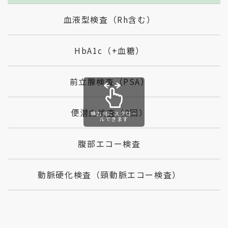
血液型検査（Rh含む）
HbA1c（+血糖）
前立腺検査（PSA）
便潜血検査（2回）
横方向にスクロー
ルできます
腹部エコー検査
動脈硬化検査（頸動脈エコー検査）